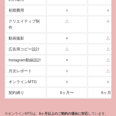
初期費用
○
○
クリエイティブ制
△
○
作
動画撮影
×
△
広告用コピー設計
△
△
Instagram動線設計
×
△
月次レポート
○
△
オンラインMTG
○
○
契約縛り
6ヶ月〜
6ヶ月〜
※オンラインMTGは、
6ヶ月以上のご契約の場合に対応
しています。