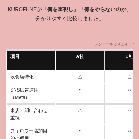
KUROFUNEが
「何を重視し」「何をやらないのか
」
分かりやすく比較しました。
スクロールできます
項目
A社
B社
飲食店特化
△
△
SNS広告運用
○
○
（Meta）
来店・問い合わせ
△
△
重視
フォロワー増加目
○
○
的の運用