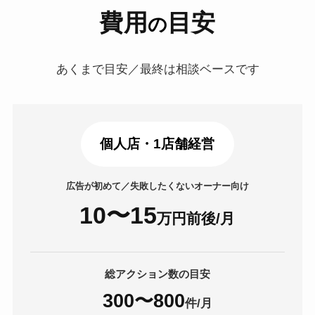
費用
目安
の
あくまで目安／最終は相談ベースです
個人店・1店舗経営
広告が初めて／失敗したくないオーナー向け
10〜15
万円前後
/月
総アクション数の目安
300〜800
件/月