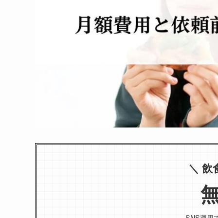
＼ 飲
SNS運用