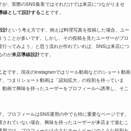
すが、実際のSNS集客ではそれだけでは来店につながりませ
導線として設計すること
です。
設計
という考え方です。例えば料理写真を投稿した場合、ユー
まうことが多いです。しかし、その投稿を見たユーザーがプロ
度行ってみよう」と思う流れが作れていれば、SNSは来店につ
るのが
来店導線設計
です。
こと
です。現在のInstagramではリール動画などのショート動画
す。つまりショート動画は「認知拡大」の役割を持っていま
。動画で興味を持ったユーザーをプロフィールへ誘導し、そこ
す。プロフィールはSNS運用の中でも特に重要なページです。
理されていない場合、興味を持ったユーザーが来店まで進むこ
運用では、プロフィールは小さなホームページのような役割を