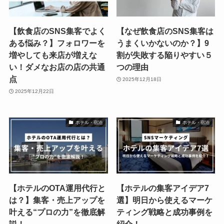
【飲食店のSNS集客でよく
【なぜ飲食店のSNS集客は
ある悩み？】フォロワーを
うまくいかないのか？】9
増やしても来店が増えな
割が失敗する陥りやすい５
い！ダメなお店の店の共通
つの理由
点
2025年12月18日
2025年12月22日
ホテル・宿泊
ホテル・宿泊
【ホテルのOTA運用代行と
【ホテルの集客アイデア7
は？】集客・売上アップを
選】明日から使えるマーケ
叶える“プロの力”を徹底解
ティング戦略と成功事例を
説！
紹介！