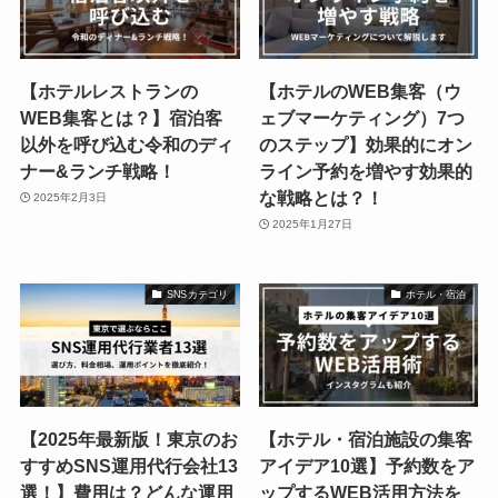
【ホテルレストランの
【ホテルのWEB集客（ウ
WEB集客とは？】宿泊客
ェブマーケティング）7つ
以外を呼び込む令和のディ
のステップ】効果的にオン
ナー&ランチ戦略！
ライン予約を増やす効果的
な戦略とは？！
2025年2月3日
2025年1月27日
SNSカテゴリ
ホテル・宿泊
【2025年最新版！東京のお
【ホテル・宿泊施設の集客
すすめSNS運用代行会社13
アイデア10選】予約数をア
選！】費用は？どんな運用
ップするWEB活用方法を